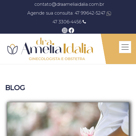
contato@draameliaidalia.com.br
Agende sua consulta: 47 99642-5247
47 3306-4456
BLOG