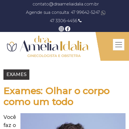
contato@draameliaidalia.com.br
Agende sua consulta: 47 99642-5247
47 3306-4456
EXAMES
Exames: Olhar o corpo
como um todo
Você
faz o