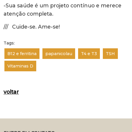
-Sua saúde é um projeto contínuo e merece
atenção completa.
///⠀Cuide-se. Ame-se!
Tags:
B12 e ferritina
papanicolau
T4 e T3
TSH
Vitaminas D
voltar