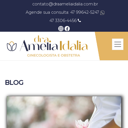
contato@draameliaidalia.com.br
Agende sua consulta: 47 99642-5247
47 3306-4456
BLOG