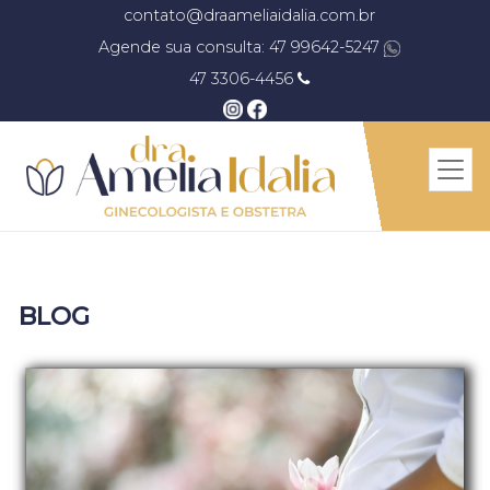
contato@draameliaidalia.com.br
Agende sua consulta: 47 99642-5247
47 3306-4456
BLOG