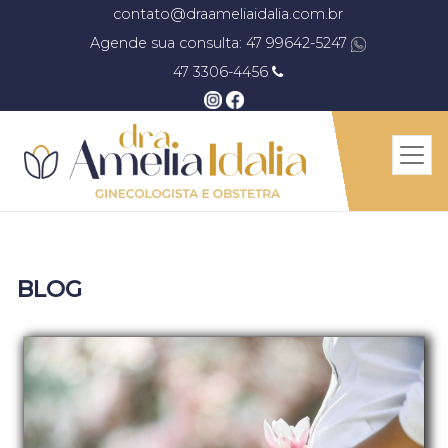
contato@draameliaidalia.com.br
Agende sua consulta: 47 99642-5247
47 3306-4456
BLOG