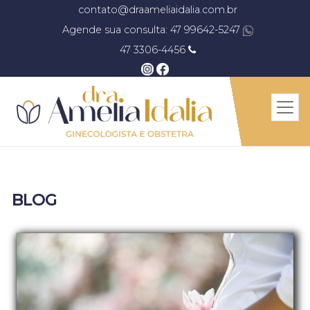
contato@draameliaidalia.com.br
Agende sua consulta: 47 99642-5247
47 3306-4456
BLOG