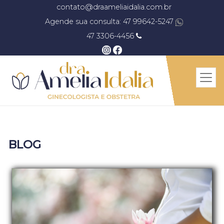
contato@draameliaidalia.com.br
Agende sua consulta: 47 99642-5247
47 3306-4456
BLOG