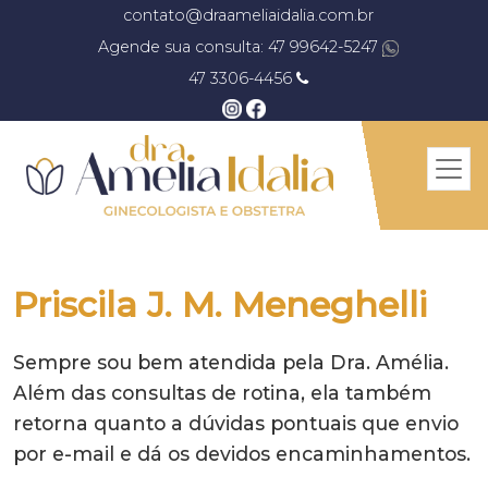
contato@draameliaidalia.com.br
Agende sua consulta: 47 99642-5247
47 3306-4456
Priscila J. M. Meneghelli
Sempre sou bem atendida pela Dra. Amélia.
Além das consultas de rotina, ela também
retorna quanto a dúvidas pontuais que envio
por e-mail e dá os devidos encaminhamentos.