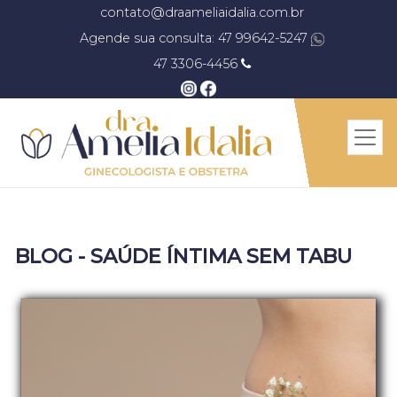
contato@draameliaidalia.com.br
Agende sua consulta: 47 99642-5247
47 3306-4456
BLOG - SAÚDE ÍNTIMA SEM TABU