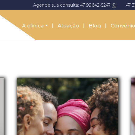
Agende sua consulta: 47 99642-5247
47 
A clinica
Atuação
Blog
Convênio