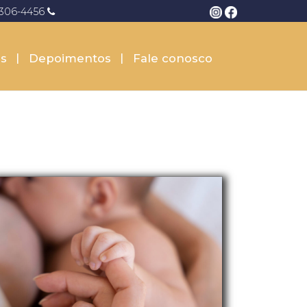
3306-4456
s
Depoimentos
Fale conosco