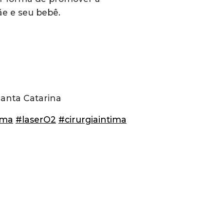
e e seu bebê.
 Santa Catarina⠀
⠀
ima
#laserO2
#cirurgiaintima