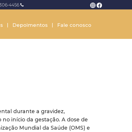
3306-4456
s
Depoimentos
Fale conosco
ntal durante a gravidez,
no início da gestação. A dose de
nização Mundial da Saúde (OMS) e