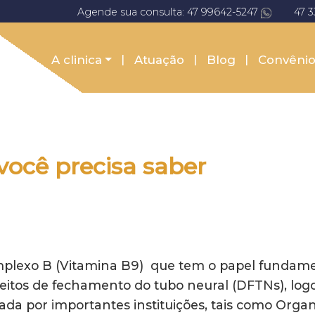
Agende sua consulta: 47 99642-5247
47 
A clinica
Atuação
Blog
Convênio
 você precisa saber
mplexo B (Vitamina B9) que tem o papel fundame
itos de fechamento do tubo neural (DFTNs), logo 
da por importantes instituições, tais como Orga