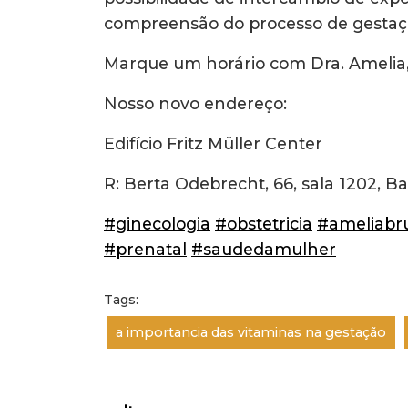
compreensão do processo de gestaç
Marque um horário com Dra. Amelia
Nosso novo endereço: ⠀
Edifício Fritz Müller Center⠀
R: Berta Odebrecht, 66, sala 1202, B
#ginecologia
#obstetricia
#ameliabr
#prenatal
#saudedamulher
Tags:
a importancia das vitaminas na gestação