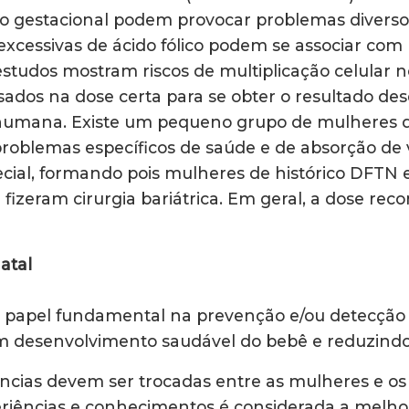
do gestacional podem provocar problemas diversos
cessivas de ácido fólico podem se associar com r
estudos mostram riscos de multiplicação celular 
sados na dose certa para se obter o resultado des
 humana. Existe um pequeno grupo de mulheres q
 problemas específicos de saúde e de absorção d
ial, formando pois mulheres de histórico DFTN em
e fizeram cirurgia bariátrica. Em geral, a dose r
atal
a papel fundamental na prevenção e/ou detecção 
m desenvolvimento saudável do bebê e reduzindo 
ncias devem ser trocadas entre as mulheres e os 
periências e conhecimentos é considerada a melh