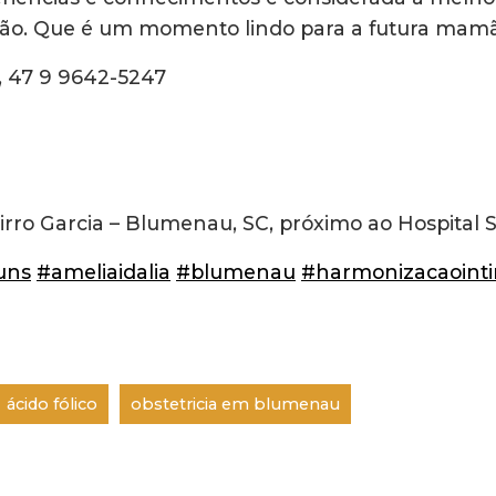
ão. Que é um momento lindo para a futura mamã
, 47 9 9642-5247 ⠀
⠀
airro Garcia – Blumenau, SC, próximo ao Hospital
uns
#ameliaidalia
#blumenau
#harmonizacaoint
ácido fólico
obstetricia em blumenau